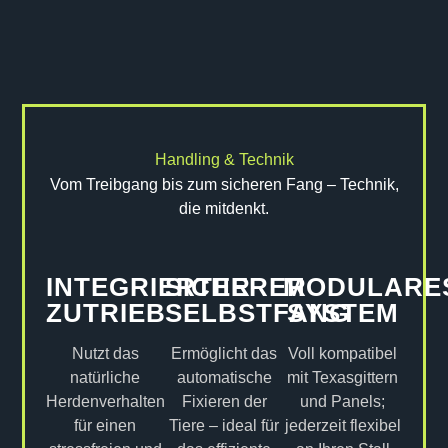
Handling & Technik
Vom Treibgang bis zum sicheren Fang – Technik,
die mitdenkt.
INTEGRIERTER
SICHERER
MODULARE
ZUTRIEB
SELBSTFANG
SYSTEM
Nutzt das
Ermöglicht das
Voll kompatibel
natürliche
automatische
mit Texasgittern
Herdenverhalten
Fixieren der
und Panels;
für einen
Tiere – ideal für
jederzeit flexibel