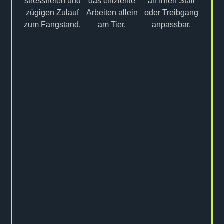
stressfreien und
das effiziente
an Ihren Stall
zügigen Zulauf
Arbeiten allein
oder Treibgang
zum Fangstand.
am Tier.
anpassbar.