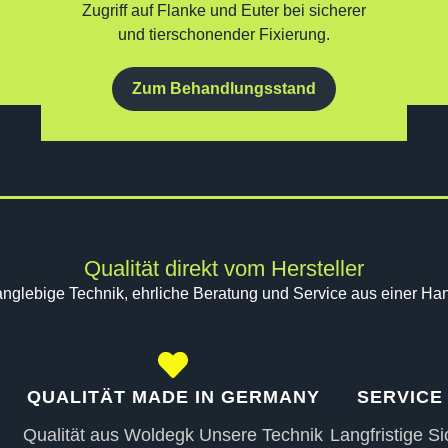
Zugriff auf Flanke und Euter bei sicherer
und tierschonender Fixierung.
Zum Behandlungsstand
Qualität direkt vom Hersteller
nglebige Technik, ehrliche Beratung und Service aus einer Ha
QUALITÄT MADE IN GERMANY
SERVICE
Qualität aus Woldegk Unsere Technik
Langfristige Si