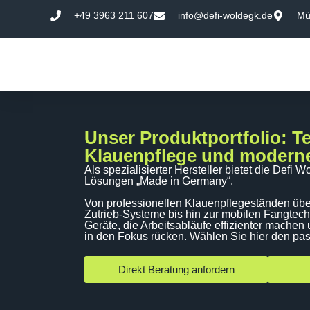
contenuto
+49 3963 211 607
info@defi-woldegk.de
Mü
Unser Produktportfolio: Te
Klauenpflege und moderne
Als spezialisierter Hersteller bietet die Def
Lösungen „Made in Germany“.
Von professionellen Klauenpflegeständen üb
Zutrieb-Systeme bis hin zur mobilen Fangtech
Geräte, die Arbeitsabläufe effizienter machen
in den Fokus rücken. Wählen Sie hier den pa
Direkt Beratung anfordern