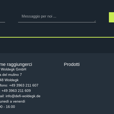
me raggiungerci
Prodotti
i Woldegk GmbH
a del mulino 7
48 Woldegk
efono: +49 3963 211 607
: +49 3963 211 609
ail: info@defi-woldegk.de
lunedì a venerdì
00 - 16:00