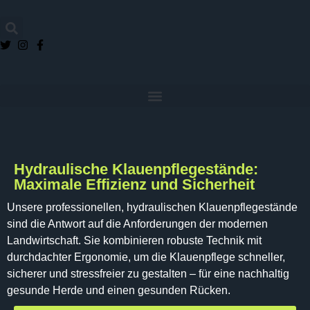
Hydraulische Klauenpflegestände:
Maximale Effizienz und Sicherheit
Unsere
professionellen,
hydraulischen
Klauenpflegestände
sind
die
Antwort
auf
die
Anforderungen
der
modernen
Landwirtschaft.
Sie
kombinieren
robuste
Technik
mit
durchdachter
Ergonomie,
um
die
Klauenpflege
schneller,
sicherer
und
stressfreier
zu
gestalten
–
für
eine
nachhaltig
gesunde
Herde
und
einen
gesunden
Rücken.