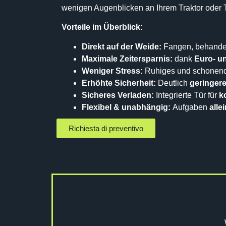
wenigen Augenblicken an Ihrem Traktor oder T
Vorteile im Überblick:
Direkt auf der Weide:
Fangen, behandel
Maximale Zeitersparnis:
dank
Euro- u
Weniger Stress:
Ruhiges und schonend
Erhöhte Sicherheit:
Deutlich
geringere
Sicheres Verladen:
Integrierte Tür für
ko
Flexibel & unabhängig:
Aufgaben
alle
Richiesta di preventivo