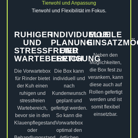
Tierwohl und Anpassung
Tierwohl und Flexibilität im Fokus.
RUHIGER
INDIVIDUELLE
MOBILE
UND
PLANUNG
EINSATZMÖ
STRESSFREIER
UND
Neben den
WARTEBEREICH
FERTIGUNG
Möglichkeiten,
die Box fest zu
Die Vorwartebox
Die Box kann
verankern, kann
für Rinder bietet
individuell und
diese auch auf
der Kuh einen
nach
Rollen gefertigt
ruhigen und
Kundenwunsch
werden und ist
stressfreien
geplant und
somit flexibel
Wartebereich,
gefertigt werden.
einsetzbar.
bevor sie in den
So kann die
Klauenpflegestand
Vorwartebox
oder
optimal den
Behandlungsstand
örtlichen