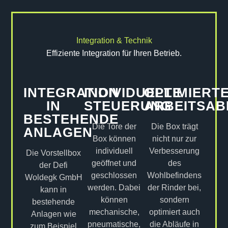
Integration & Technik
Effiziente Integration für Ihren Betrieb.
INTEGRATION
INDIVIDUELLE
OPTIMIERT
IN
STEUERUNG
ARBEITSAB
BESTEHENDE
Die Tore der
Die Box trägt
ANLAGEN
Box können
nicht nur zur
individuell
Verbesserung
Die Vorstellbox
geöffnet und
des
der Defi
geschlossen
Wohlbefindens
Woldegk GmbH
werden. Dabei
der Rinder bei,
kann in
können
sondern
bestehende
mechanische,
optimiert auch
Anlagen wie
pneumatische,
die Abläufe in
zum Beispiel