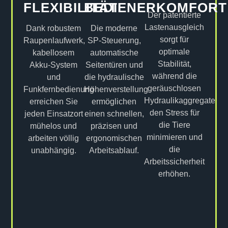
FLEXIBILITÄT
BEDIENERKOMFORT
Der patentierte
Lastenausgleich
Dank robustem
Die moderne
sorgt für
Raupenlaufwerk,
SP-Steuerung,
optimale
kabellosem
automatische
Stabilität,
Akku-System
Seitentüren und
während die
und
die hydraulische
geräuschlosen
Funkfernbedienung
Höhenverstellung
Hydraulikaggregate
erreichen Sie
ermöglichen
den Stress für
jeden Einsatzort
einen schnellen,
die Tiere
mühelos und
präzisen und
minimieren und
arbeiten völlig
ergonomischen
die
unabhängig.
Arbeitsablauf.
Arbeitssicherheit
erhöhen.