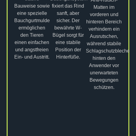
Bauweise sowie
fixiert das Rind
Matten im
eine spezielle
sanft, aber
vorderen und
Bauchgurtmulde
sicher. Der
hinteren Bereich
ermöglichen
bewährte W-
verhindern ein
den Tieren
Bügel sorgt für
Ausrutschen,
einen einfachen
eine stabile
während stabile
und angstfreien
Position der
Schlagschutzbleche
Ein- und Austritt.
Hinterfüße.
hinten den
Anwender vor
unerwarteten
Bewegungen
schützen.