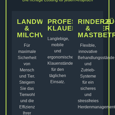
LANDWIRTE
PROFESSIONELLE
RINDERZ
&
KLAUENPFLEGER
&
MILCHVIEHBETRIEBE
MASTBET
Langlebige,
mobile
Für
Flexible,
und
maximale
innovative
ergonomische
Sicherheit
Behandlungsstände
Klauenstände
von
und
für den
Mensch
Zutrieb-
täglichen
und Tier.
Systeme
Einsatz.
Steigern
für ein
Sie das
sicheres
Tierwohl
und
und die
stressfreies
Effizienz
Herdenmanagement
Ihrer